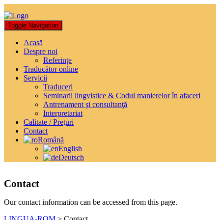
Toggle Navigation
Acasă
Despre noi
Referințe
Traducător online
Servicii
Traduceri
Seminarii lingvistice & Codul manierelor în afaceri
Antrenament şi consultanţă
Interpretariat
Calitate / Preţuri
Contact
Română
English
Deutsch
Agenție pentru comunicare și cooperare interculturală
Contact
Our contact information can be accessed from this page.
LINGUA-ROM
>
Contact